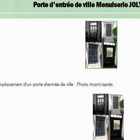
Porte d'entrée de ville Menuiserie JO
placement d'un porte d'entrée de ville . Photo Avant/après.