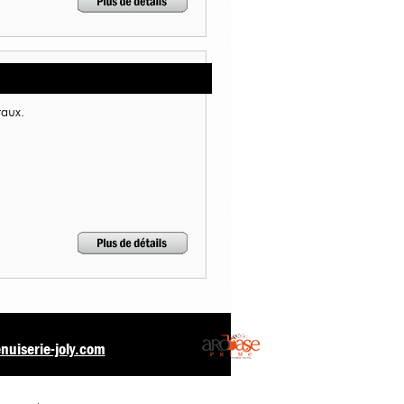
raux.
uiserie-joly.com